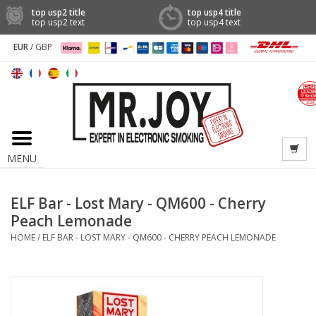
top usp2 title
top usp4 title
top usp2 text
top usp4 text
EUR
/
GBP
MENU
ELF Bar - Lost Mary - QM600 - Cherry
Peach Lemonade
HOME
/
ELF BAR - LOST MARY - QM600 - CHERRY PEACH LEMONADE