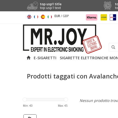
top usp1 title
t
top usp1 text
t
EUR
/
GBP
E-SIGARETTI
SIGARETTE ELETTRONICHE MO
Prodotti taggati con Avalanch
Nessun prodotto trova
Min: €
0
Max: €
5