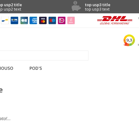
op usp2 title
top usp3 title
op usp2 text
top usp3 text
NOUSO
POD'S
e
to!...