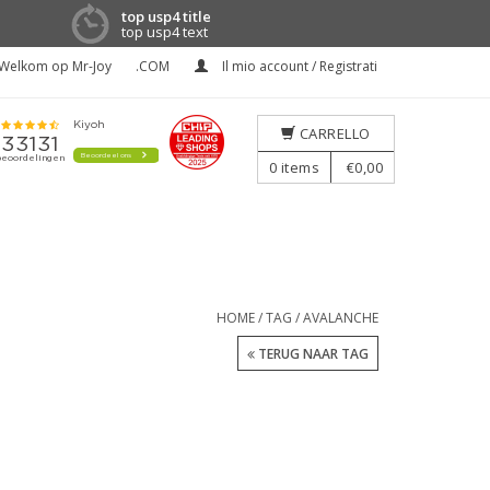
top usp4 title
top usp4 text
Welkom op Mr-Joy
.COM
Il mio account / Registrati
CARRELLO
0
items
€0,00
HOME
/
TAG
/
AVALANCHE
TERUG NAAR TAG