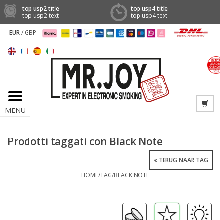
top usp2 title
top usp4 title
top usp2 text
top usp4 text
EUR
/
GBP
MENU
Prodotti taggati con Black Note
TERUG NAAR TAG
HOME
/
TAG
/
BLACK NOTE