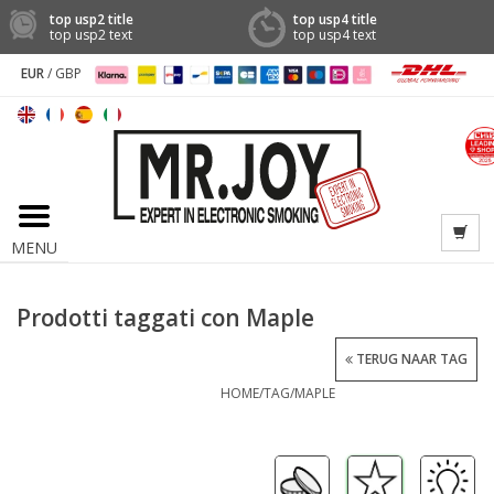
top usp2 title
top usp4 title
top usp2 text
top usp4 text
EUR
/
GBP
MENU
Prodotti taggati con Maple
TERUG NAAR TAG
HOME
/
TAG
/
MAPLE