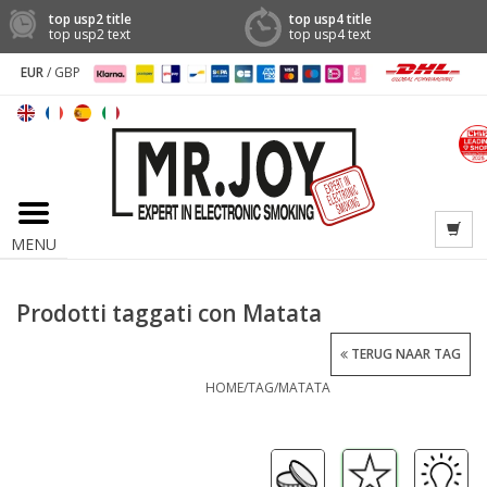
top usp2 title
top usp4 title
top usp2 text
top usp4 text
EUR
/
GBP
MENU
Prodotti taggati con Matata
TERUG NAAR TAG
HOME
/
TAG
/
MATATA