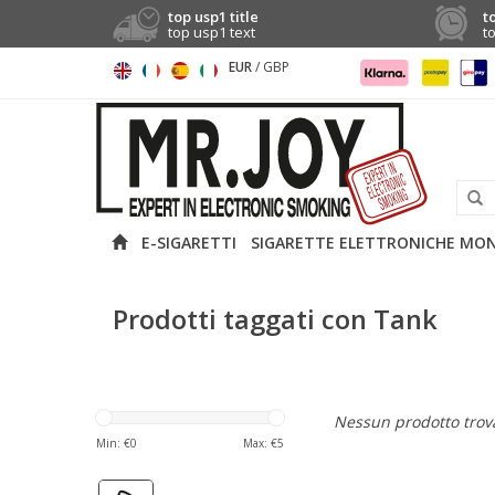
top usp1 title
t
top usp1 text
t
EUR
/
GBP
E-SIGARETTI
SIGARETTE ELETTRONICHE MO
Prodotti taggati con Tank
Nessun prodotto trova
Min: €
0
Max: €
5