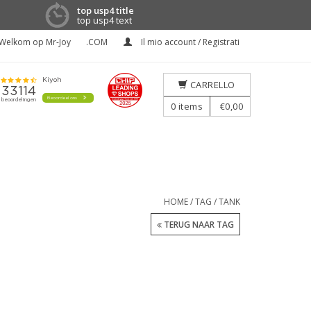
top usp4 title
top usp4 text
Welkom op Mr-Joy
.COM
Il mio account / Registrati
CARRELLO
0
items
€0,00
HOME
/
TAG
/
TANK
TERUG NAAR TAG