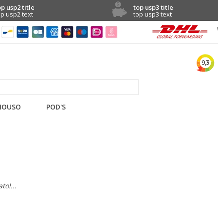
op usp2 title
top usp3 title
op usp2 text
top usp3 text
NOUSO
POD'S
to!...