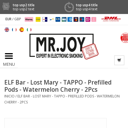
top usp2 title
top usp4 title
top usp2 text
top usp4 text
EUR
/
GBP
MENU
ELF Bar - Lost Mary - TAPPO - Prefilled
Pods - Watermelon Cherry - 2Pcs
INICIO
/
ELF BAR - LOST MARY - TAPPO - PREFILLED PODS - WATERMELON
CHERRY - 2PCS