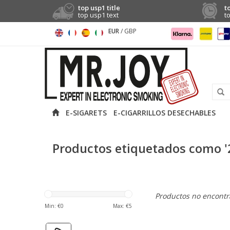
top usp1 title
t
top usp1 text
t
EUR
/
GBP
E-SIGARETS
E-CIGARRILLOS DESECHABLES
Productos etiquetados como '
Productos no encontra
Min: €
0
Max: €
5