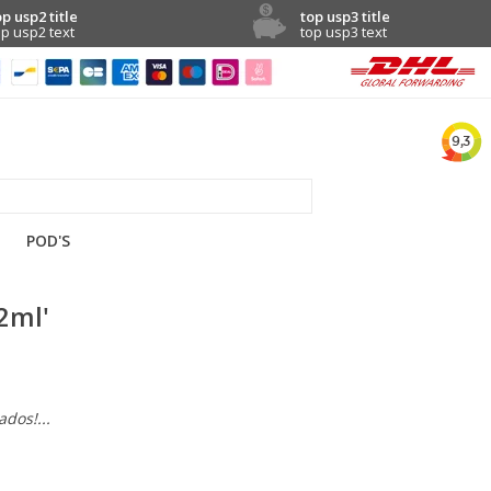
op usp2 title
top usp3 title
op usp2 text
top usp3 text
POD'S
2ml'
dos!...