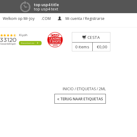
top usp4 title
top usp4 text
Welkom op Mr-Joy
.COM
Mi cuenta / Registrarse
CESTA
0
items
€0,00
INICIO
/
ETIQUETAS
/
2ML
TERUG NAAR ETIQUETAS