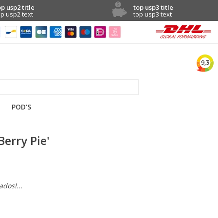
op usp2 title
top usp3 title
op usp2 text
top usp3 text
POD'S
erry Pie'
dos!...