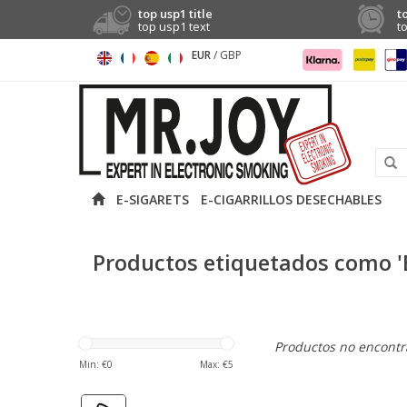
top usp1 title
t
top usp1 text
t
EUR
/
GBP
E-SIGARETS
E-CIGARRILLOS DESECHABLES
Productos etiquetados como 'B
Productos no encontra
Min: €
0
Max: €
5