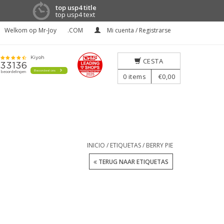
top usp4 title
top usp4 text
Welkom op Mr-Joy
.COM
Mi cuenta / Registrarse
CESTA
0
items
€0,00
INICIO
/
ETIQUETAS
/
BERRY PIE
TERUG NAAR ETIQUETAS