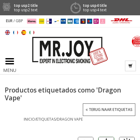
top usp2 title
top usp4 title
top usp2 text
top usp4 text
EUR
/
GBP
MENU
Productos etiquetados como 'Dragon
Vape'
TERUG NAAR ETIQUETAS
INICIO
/
ETIQUETAS
/
DRAGON VAPE