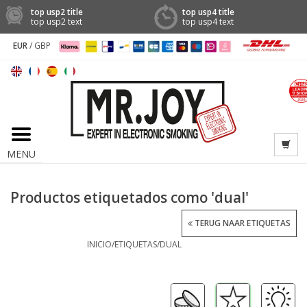
top usp2 title
top usp4 title
top usp2 text
top usp4 text
EUR
/
GBP
MENU
Productos etiquetados como 'dual'
TERUG NAAR ETIQUETAS
INICIO
/
ETIQUETAS
/
DUAL