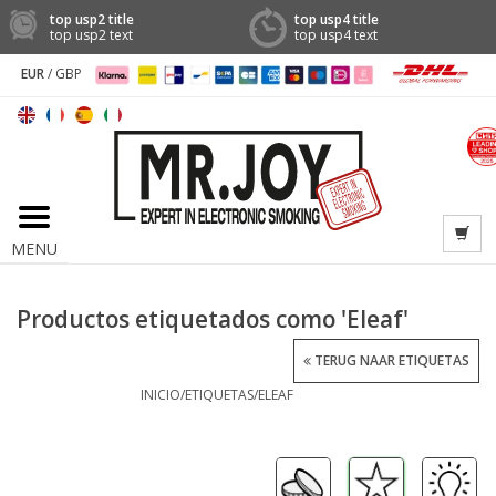
top usp2 title
top usp4 title
top usp2 text
top usp4 text
EUR
/
GBP
MENU
Productos etiquetados como 'Eleaf'
TERUG NAAR ETIQUETAS
INICIO
/
ETIQUETAS
/
ELEAF