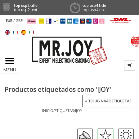
top usp2 title
top usp4 title
top usp2 text
top usp4 text
EUR
/
GBP
MENU
Productos etiquetados como 'IJOY'
TERUG NAAR ETIQUETAS
INICIO
/
ETIQUETAS
/
IJOY