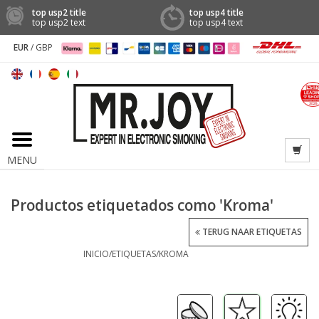
top usp2 title
top usp4 title
top usp2 text
top usp4 text
EUR
/
GBP
MENU
Productos etiquetados como 'Kroma'
TERUG NAAR ETIQUETAS
INICIO
/
ETIQUETAS
/
KROMA