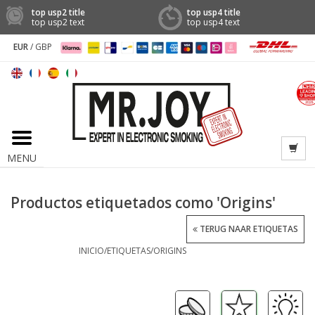
top usp2 title
top usp4 title
top usp2 text
top usp4 text
EUR
/
GBP
MENU
Productos etiquetados como 'Origins'
TERUG NAAR ETIQUETAS
INICIO
/
ETIQUETAS
/
ORIGINS