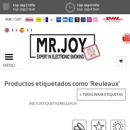
top usp2 title
top usp4 title
top usp2 text
top usp4 text
EUR
/
GBP
MENU
Productos etiquetados como 'Reuleaux'
TERUG NAAR ETIQUETAS
INICIO
/
ETIQUETAS
/
REULEAUX