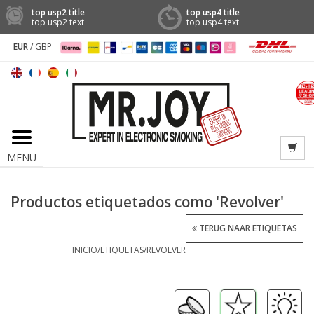
top usp2 title
top usp4 title
top usp2 text
top usp4 text
EUR
/
GBP
MENU
Productos etiquetados como 'Revolver'
TERUG NAAR ETIQUETAS
INICIO
/
ETIQUETAS
/
REVOLVER