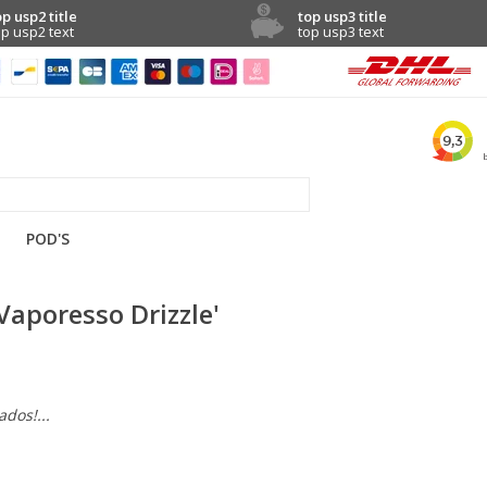
op usp2 title
top usp3 title
op usp2 text
top usp3 text
POD'S
aporesso Drizzle'
dos!...