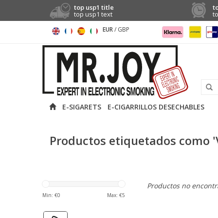
top usp1 title
t
top usp1 text
t
EUR
/
GBP
E-SIGARETS
E-CIGARRILLOS DESECHABLES
Productos etiquetados como 'V
Productos no encontra
Min: €
0
Max: €
5