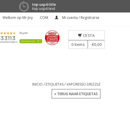
top usp4 title
top usp4 text
Welkom op Mr-Joy
.COM
Mi cuenta / Registrarse
CESTA
0
items
€0,00
INICIO
/
ETIQUETAS
/
VAPORESSO DRIZZLE
TERUG NAAR ETIQUETAS