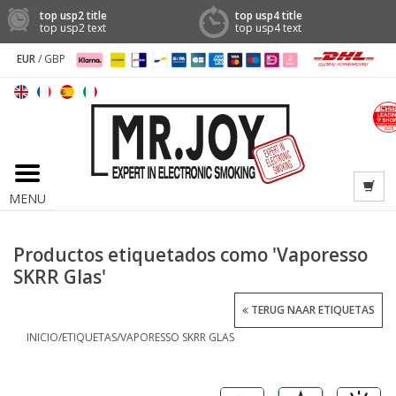
top usp2 title
top usp4 title
top usp2 text
top usp4 text
EUR
/
GBP
MENU
Productos etiquetados como 'Vaporesso
SKRR Glas'
TERUG NAAR ETIQUETAS
INICIO
/
ETIQUETAS
/
VAPORESSO SKRR GLAS