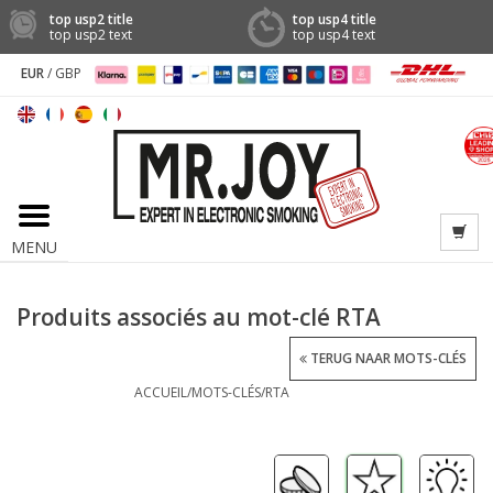
top usp2 title
top usp4 title
top usp2 text
top usp4 text
EUR
/
GBP
MENU
Produits associés au mot-clé RTA
TERUG NAAR MOTS-CLÉS
ACCUEIL
/
MOTS-CLÉS
/
RTA