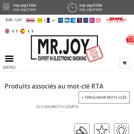
top usp2 title
top usp4 title
top usp2 text
top usp4 text
EUR
/
GBP
MENU
Produits associés au mot-clé RTA
TERUG NAAR MOTS-CLÉS
ACCUEIL
/
MOTS-CLÉS
/
RTA